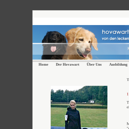
Home
Der Hovawart
Über Uns
Ausbildung
T
1
T
e
M
"