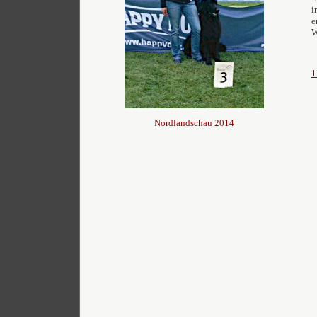
i
e
W
1
Nordlandschau 2014